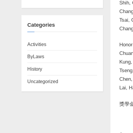
Shih
Chan
Tsai,
Categories
Chan
Activities
Honor
Chua
ByLaws
Kung
History
Tseng
Chen
Uncategorized
Lai,
獎學