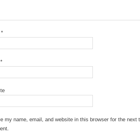
e
*
l
*
te
e my name, email, and website in this browser for the next t
ent.