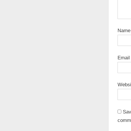
Nam
Emai
Websi
Sav
comm