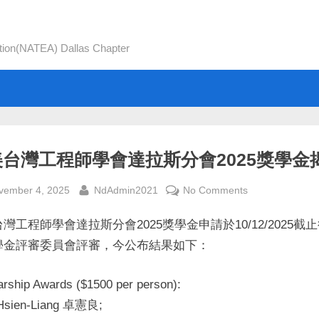
tion(NATEA) Dallas Chapter
美台灣工程師學會達拉斯分會2025獎學金
sted
By
on
vember 4, 2025
NdAdmin2021
No Comments
北
灣工程師學會達拉斯分會2025獎學金申請於10/12/2025截
美
台
學金評審委員會評審，今公布結果如下：
灣
工
arship Awards ($1500 per person):
程
Hsien-Liang 卓憲良;
師