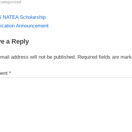
categorized
st
5 NATEA Scholarship
lication Announcement
igation
e a Reply
mail address will not be published.
Required fields are mar
ent
*