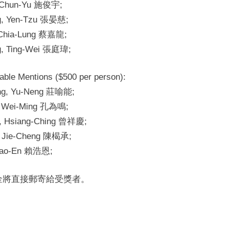
, Chun-Yu 施俊宇;
學
g, Yen-Tzu 張晏慈;
會
 Chia-Lung 蔡嘉龍;
達
拉
g, Ting-Wei 張庭瑋;
斯
分
able Mentions ($500 per person):
會
ng, Yu-Neng 莊喻能;
2025
, Wei-Ming 孔為鳴;
獎
, Hsiang-Ching 曾祥慶;
學
, Jie-Cheng 陳楬承;
金
揭
 Hao-En 賴浩恩;
曉
金將直接郵寄給受獎者。