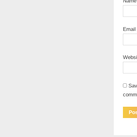
Nam
Emai
Websi
Sav
comm