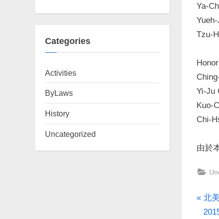
Ya-Ch
Yueh-
Tzu-H
Categories
Honor
Activities
Ching
Yi-Ju
ByLaws
Kuo-C
History
Chi-H
Uncategorized
由於
Un
P
Po
北
r
20