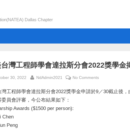
tion(NATEA) Dallas Chapter
美台灣工程師學會達拉斯分會2022獎學金
sted
By
on
tober 30, 2022
NdAdmin2021
No Comments
北
台灣工程師學會達拉斯分會2022獎學金申請於9／30截止後，
美
台
審委員會評審，今公布結果如下：
灣
arship Awards ($1500 per person):
工
i Chen
程
un Peng
師