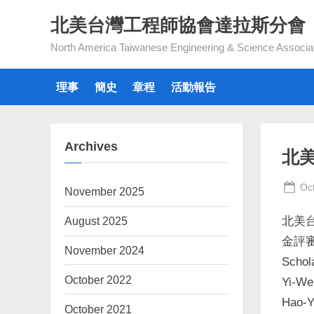
Skip
北美台灣工程師協會達拉斯分會
to
North America Taiwanese Engineering & Science Associa
content
理事
簡史
章程
活動報告
Archives
北
Po
Oc
November 2025
on
August 2025
北美
金評
November 2024
Schol
October 2022
Yi-We
Hao-Y
October 2021