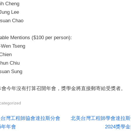
ih Cheng
學
Jung Lee
會
達
suan Chao
拉
斯
able Mentions ($100 per person):
分
-Wen Tseng
會
 Chien
2022
hun Chiu
獎
學
suan Sung
金
揭
本會今年沒有打算召開年會，獎學金將直接郵寄給受獎者。
曉
categorized
N
st
美台灣工程師協會達拉斯分會
北美台灣工程師學會達拉斯
e
15年年會
2024獎學