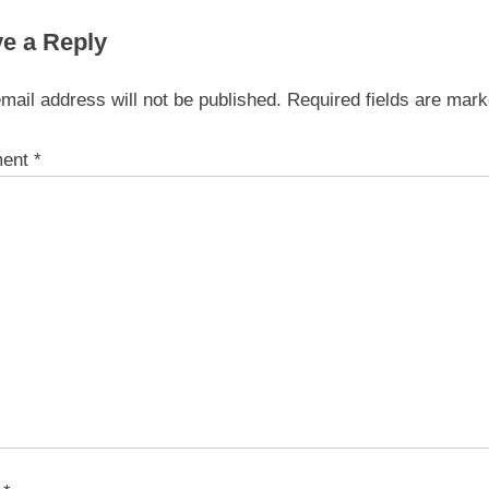
igation
x
e a Reply
t
P
mail address will not be published.
Required fields are mar
o
s
ent
*
t
: